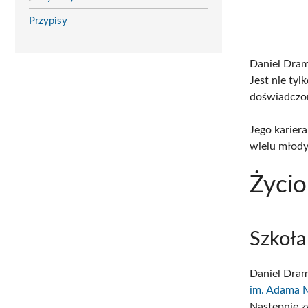
Przypisy
Daniel Dra
Jest nie ty
doświadczo
Jego karier
wielu młody
Życio
Szkoła
Daniel Dra
im. Adama M
Następnie z