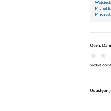
Wojciech
Michał B
Mieczysł
Oceń: Dan
★
★
Średnia ocena
Udostępnij