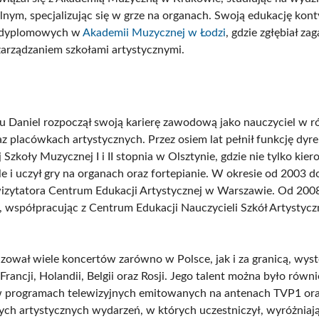
lnym, specjalizując się w grze na organach. Swoją edukację kon
odyplomowych w
Akademii Muzycznej w Łodzi
, gdzie zgłębiał za
zarządzaniem szkołami artystycznymi.
 Daniel rozpoczął swoją karierę zawodową jako nauczyciel w r
az placówkach artystycznych. Przez osiem lat pełnił funkcję dyr
zkoły Muzycznej I i II stopnia w Olsztynie, gdzie nie tylko kier
le i uczył gry na organach oraz fortepianie. W okresie od 2003 
 wizytatora Centrum Edukacji Artystycznej w Warszawie. Od 2008
 współpracując z Centrum Edukacji Nauczycieli Szkół Artystyc
lizował wiele koncertów zarówno w Polsce, jak i za granicą, wys
rancji, Holandii, Belgii oraz Rosji. Jego talent można było równi
w programach telewizyjnych emitowanych na antenach TVP1 or
ych artystycznych wydarzeń, w których uczestniczył, wyróżniają