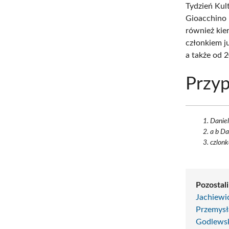
Tydzień Kul
Gioacchino 
również kie
członkiem j
a także od 
Przyp
Daniel
a b Da
czlonk
Pozostali
Jachiewi
Przemys
Godlews