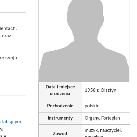
on
on
sApp
LinkedIn
Email
alentach.
 oraz
 rozwoju
Data i miejsce
1958 r. Olsztyn
urodzenia
Pochodzenie
polskie
Instrumenty
Organy, Fortepian
ztałcącym
y.
muzyk, nauczyciel,
Zawód
ale