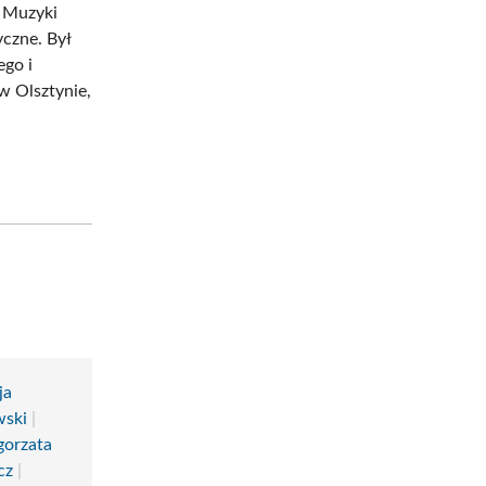
l Muzyki
yczne. Był
ego i
w Olsztynie,
ja
wski
|
gorzata
cz
|