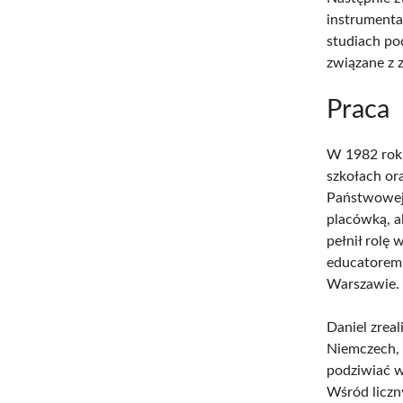
instrumenta
studiach p
związane z 
Praca
W 1982 roku
szkołach or
Państwowej S
placówką, a
pełnił rolę
educatorem,
Warszawie.
Daniel zrea
Niemczech, F
podziwiać 
Wśród liczn