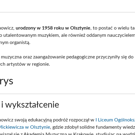
on
on
on
on
Facebook
X
Pinterest
What
(Twitter)
mowicz,
urodzony w 1958 roku w Olsztynie
, to postać o wielu t
lko utalentowanym muzykiem, ale również oddanym nauczycielem
nym organistą.
a muzyczna oraz zaangażowanie pedagogiczne przyczyniły się do
ch artystów w regionie.
rys
 i wykształcenie
mowicz swoją edukacyjną podróż rozpoczął w
I Liceum Ogólnoks
ickiewicza w Olsztynie
, gdzie zdobył solidne fundamenty wiedz
wiązał się z Akademią Muzyczną w Krakowie, studiując na wydzi