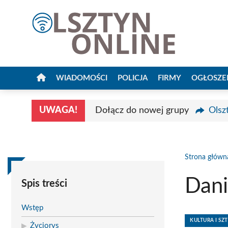
Przejdź
do
treści
WIADOMOŚCI
POLICJA
FIRMY
OGŁOSZE
UWAGA!
Dołącz do nowej grupy
Olsz
Strona główn
Dani
Spis treści
Wstęp
KULTURA I SZ
Życiorys