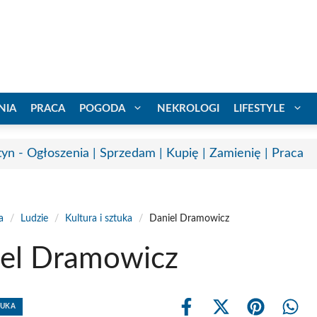
NIA
PRACA
POGODA
NEKROLOGI
LIFESTYLE
tyn - Ogłoszenia | Sprzedam | Kupię | Zamienię | Praca
a
/
Ludzie
/
Kultura i sztuka
/
Daniel Dramowicz
el Dramowicz
TUKA
Share
Share
Share
Shar