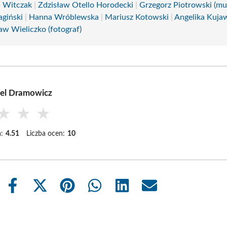
 Witczak
|
Zdzisław Otello Horodecki
|
Grzegorz Piotrowski (mu
agiński
|
Hanna Wróblewska
|
Mariusz Kotowski
|
Angelika Kuja
aw Wieliczko (fotograf)
iel Dramowicz
★
★
★
:
4.51
Liczba ocen:
10
Share
Share
Share
Share
Share
Share
on
on
on
on
on
on
Facebook
X
Pinterest
WhatsApp
LinkedIn
Email
(Twitter)