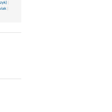
zyk)
|
wiak
|