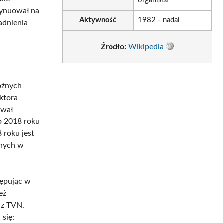
organista
tynuował na
Aktywność
1982 - nadal
gadnienia
Źródło:
Wikipedia
óżnych
ektora
ował
do 2018 roku
 roku jest
znych w
tępując w
eż
az TVN.
 się: