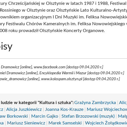
tury Chrześcijańskiej w Olsztynie w latach 1987 i 1988, Festiwa
Rossiniego w Olsztynie oraz Olsztyńskie Lato Kulturalno-Artyst
rownikiem organizacyjnym I Dni Muzyki im. Feliksa Nowowiejski
ury Festiwalu Chórów Kameralnych im. Feliksa Nowowiejskiego 
2008 roku prowadził Olsztyńskie Koncerty Organowe.
isy
 Dramowicz [online], www.facebook.com [dostęp 09.04.2020 r.]
niel Dramowicz [online], Encyklopedia Warmii i Mazur [dostęp 09.04.2020 r.]
owie_dramowicz [online], www.kolospam.olsztyn.pl [dostęp 09.04.2020 r.]
 ludzie w kategorii "Kultura i sztuka":
Grażyna Zambrzycka
|
Alic
cz
|
Alicja Juszkiewicz
|
Joanna Kos-Krauze
|
Mariusz Wojciecho
ław Borkowski
|
Marcin Gajko
|
Stefan Brzozowski (muzyk)
|
Mał
ka
|
Mariusz Sieniewicz
|
Marek Samselski
|
Wojciech Żołądkowi