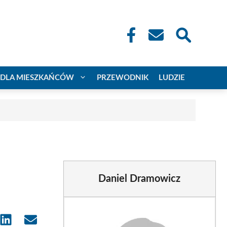
DLA MIESZKAŃCÓW
PRZEWODNIK
LUDZIE
Daniel Dramowicz
e
Share
Share