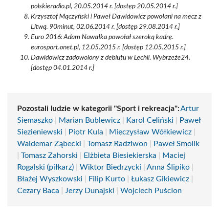
polskieradio.pl, 20.05.2014 r. [dostęp 20.05.2014 r.]
Krzysztof Mączyński i Paweł Dawidowicz powołani na mecz z
Litwą. 90minut, 02.06.2014 r. [dostęp 29.08.2014 r.]
Euro 2016: Adam Nawałka powołał szeroką kadrę.
eurosport.onet.pl, 12.05.2015 r. [dostęp 12.05.2015 r.]
Dawidowicz zadowolony z debiutu w Lechii. Wybrzeże24.
[dostęp 04.01.2014 r.]
Pozostali ludzie w kategorii "Sport i rekreacja":
Artur
Siemaszko
|
Marian Bublewicz
|
Karol Celiński
|
Paweł
Siezieniewski
|
Piotr Kula
|
Mieczysław Wółkiewicz
|
Waldemar Ząbecki
|
Tomasz Radziwon
|
Paweł Smolik
|
Tomasz Zahorski
|
Elżbieta Biesiekierska
|
Maciej
Rogalski (piłkarz)
|
Wiktor Biedrzycki
|
Anna Ślipiko
|
Błażej Wyszkowski
|
Filip Kurto
|
Łukasz Gikiewicz
|
Cezary Baca
|
Jerzy Dunajski
|
Wojciech Puścion