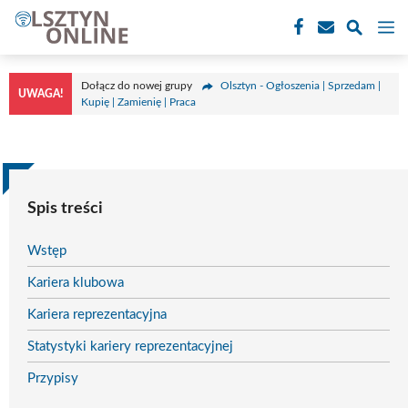
Przejdź
M
do
treści
Dołącz do nowej grupy
Olsztyn - Ogłoszenia | Sprzedam |
UWAGA!
Kupię | Zamienię | Praca
Spis treści
Wstęp
Kariera klubowa
Kariera reprezentacyjna
Statystyki kariery reprezentacyjnej
Przypisy