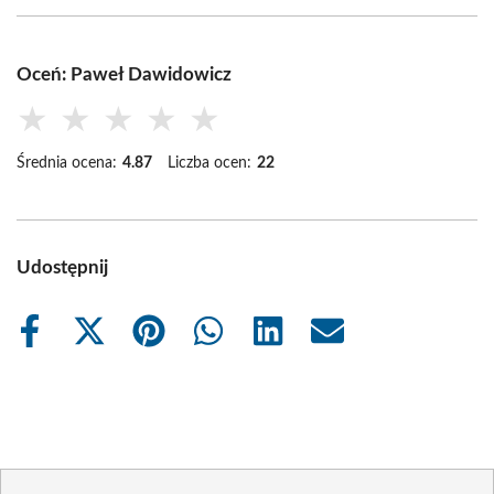
Oceń: Paweł Dawidowicz
★
★
★
★
★
Średnia ocena:
4.87
Liczba ocen:
22
Udostępnij
Share
Share
Share
Share
Share
Share
on
on
on
on
on
on
Facebook
X
Pinterest
WhatsApp
LinkedIn
Email
(Twitter)