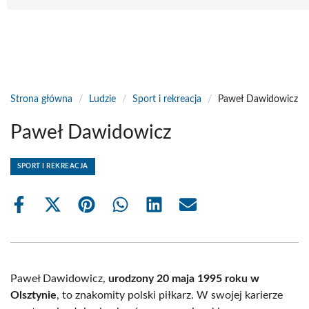
Strona główna
/
Ludzie
/
Sport i rekreacja
/
Paweł Dawidowicz
Paweł Dawidowicz
SPORT I REKREACJA
Share
Share
Share
Share
Share
Share
on
on
on
on
on
on
Facebook
X
Pinterest
WhatsApp
LinkedIn
Email
(Twitter)
Paweł Dawidowicz,
urodzony 20 maja 1995 roku w
Olsztynie
, to znakomity polski piłkarz. W swojej karierze