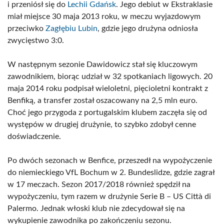
i przeniósł się do
Lechii Gdańsk
. Jego debiut w Ekstraklasie
miał miejsce 30 maja 2013 roku, w meczu wyjazdowym
przeciwko
Zagłębiu Lubin
, gdzie jego drużyna odniosła
zwycięstwo 3:0.
W następnym sezonie Dawidowicz stał się kluczowym
zawodnikiem, biorąc udział w 32 spotkaniach ligowych. 20
maja 2014 roku podpisał wieloletni, pięcioletni kontrakt z
Benfiką, a transfer został oszacowany na 2,5 mln euro.
Choć jego przygoda z portugalskim klubem zaczęła się od
występów w drugiej drużynie, to szybko zdobył cenne
doświadczenie.
Po dwóch sezonach w Benfice, przeszedł na wypożyczenie
do niemieckiego VfL Bochum w 2. Bundeslidze, gdzie zagrał
w 17 meczach. Sezon 2017/2018 również spędził na
wypożyczeniu, tym razem w drużynie Serie B – US Città di
Palermo. Jednak włoski klub nie zdecydował się na
wykupienie zawodnika po zakończeniu sezonu.