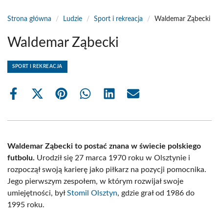
Strona główna
/
Ludzie
/
Sport i rekreacja
/
Waldemar Ząbecki
Waldemar Ząbecki
SPORT I REKREACJA
Share
Share
Share
Share
Share
Share
on
on
on
on
on
on
Facebook
X
Pinterest
WhatsApp
LinkedIn
Email
(Twitter)
Waldemar Ząbecki to postać znana w świecie polskiego
futbolu.
Urodził się 27 marca 1970 roku w Olsztynie i
rozpoczął swoją karierę jako piłkarz na pozycji pomocnika.
Jego pierwszym zespołem, w którym rozwijał swoje
umiejętności, był
Stomil Olsztyn
, gdzie grał od 1986 do
1995 roku.