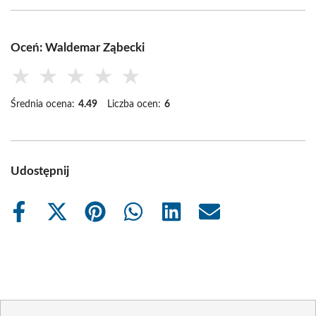
Oceń: Waldemar Ząbecki
★
★
★
★
★
Średnia ocena:
4.49
Liczba ocen:
6
Udostępnij
Share
Share
Share
Share
Share
Share
on
on
on
on
on
on
Facebook
X
Pinterest
WhatsApp
LinkedIn
Email
(Twitter)