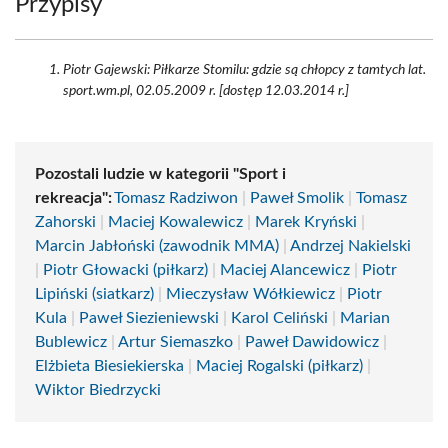
Przypisy
Piotr Gajewski: Piłkarze Stomilu: gdzie są chłopcy z tamtych lat.
sport.wm.pl, 02.05.2009 r. [dostęp 12.03.2014 r.]
Pozostali ludzie w kategorii "Sport i
rekreacja":
Tomasz Radziwon
|
Paweł Smolik
|
Tomasz
Zahorski
|
Maciej Kowalewicz
|
Marek Kryński
|
Marcin Jabłoński (zawodnik MMA)
|
Andrzej Nakielski
|
Piotr Głowacki (piłkarz)
|
Maciej Alancewicz
|
Piotr
Lipiński (siatkarz)
|
Mieczysław Wółkiewicz
|
Piotr
Kula
|
Paweł Siezieniewski
|
Karol Celiński
|
Marian
Bublewicz
|
Artur Siemaszko
|
Paweł Dawidowicz
|
Elżbieta Biesiekierska
|
Maciej Rogalski (piłkarz)
|
Wiktor Biedrzycki