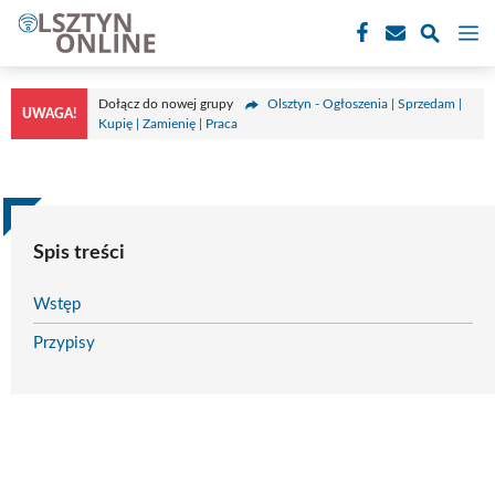
Przejdź
M
do
treści
Dołącz do nowej grupy
Olsztyn - Ogłoszenia | Sprzedam |
UWAGA!
Kupię | Zamienię | Praca
Spis treści
Wstęp
Przypisy