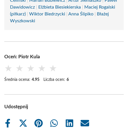
Celiński
|
Marian Bublewicz
|
Artur Siemaszko
|
Paweł
Dawidowicz
|
Elżbieta Biesiekierska
|
Maciej Rogalski
(piłkarz)
|
Wiktor Biedrzycki
|
Anna Ślipiko
|
Błażej
Wyszkowski
Oceń: Piotr Kula
★
★
★
★
★
Średnia ocena:
4.95
Liczba ocen:
6
Udostępnij
Share
Share
Share
Share
Share
Share