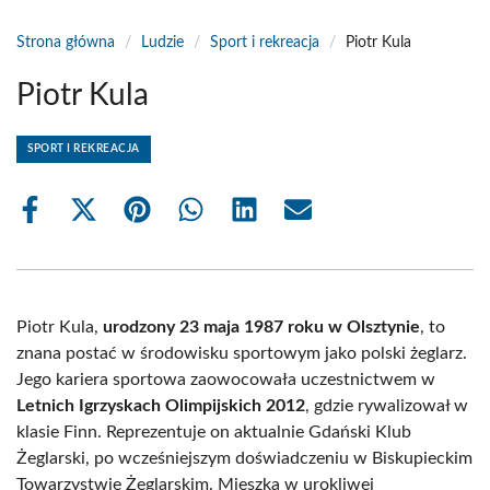
Strona główna
/
Ludzie
/
Sport i rekreacja
/
Piotr Kula
Piotr Kula
SPORT I REKREACJA
Share
Share
Share
Share
Share
Share
on
on
on
on
on
on
Facebook
X
Pinterest
WhatsApp
LinkedIn
Email
(Twitter)
Piotr Kula,
urodzony 23 maja 1987 roku w Olsztynie
, to
znana postać w środowisku sportowym jako polski żeglarz.
Jego kariera sportowa zaowocowała uczestnictwem w
Letnich Igrzyskach Olimpijskich 2012
, gdzie rywalizował w
klasie Finn. Reprezentuje on aktualnie Gdański Klub
Żeglarski, po wcześniejszym doświadczeniu w Biskupieckim
Towarzystwie Żeglarskim. Mieszka w urokliwej