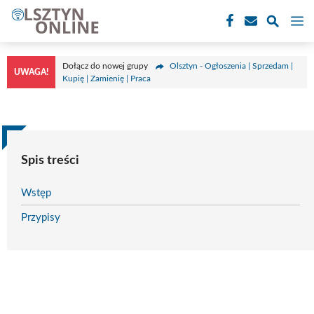
Przejdź
M
do
treści
Dołącz do nowej grupy
Olsztyn - Ogłoszenia | Sprzedam |
UWAGA!
Kupię | Zamienię | Praca
Spis treści
Wstęp
Przypisy