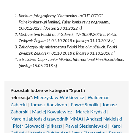
Konkurs fotograficzny "Pantaenius JACHT FOTO" -
Fajnekonkursy.pl [online], Fajne konkursy z nagrodami,
10.01.2022 r. [dostęp 28.01.2022 r.]
Mistrzostwa Polski cz. 2 Gdańsk, 27-30.09.2018 r.. Polski
Związek Żeglarski, 01.10.2018 r. [dostęp 01.10.2018 r.]
Zakończyły się mistrzostwa Polski klas olimpijskich. Polski
Związek Żeglarski, 01.10.2018 r. [dostęp 01.10.2018 r.]
a b c Silver Cup - Junior Worlds. International Finn Association.
[dostęp 15.06.2018 r.]
Pozostali ludzie w kategorii "Sport i
rekreacja":
Mieczysław Wółkiewicz
|
Waldemar
Ząbecki
|
Tomasz Radziwon
|
Paweł Smolik
|
Tomasz
Zahorski
|
Maciej Kowalewicz
|
Marek Kryński
|
Marcin Jabłoński (zawodnik MMA)
|
Andrzej Nakielski
|
Piotr Głowacki (piłkarz)
|
Paweł Siezieniewski
|
Karol