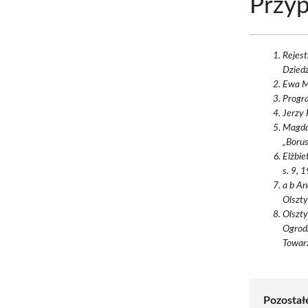
Przyp
Rejes
Dziedz
Ewa Ma
Progr
Jerzy 
Magdal
„Borus
Elżbie
s. 9, 
a b An
Olszt
Olszt
Ogrodz
Towar
Pozostałe