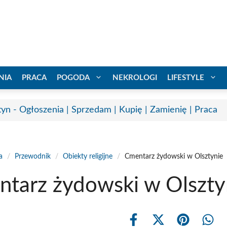
NIA
PRACA
POGODA
NEKROLOGI
LIFESTYLE
tyn - Ogłoszenia | Sprzedam | Kupię | Zamienię | Praca
a
/
Przewodnik
/
Obiekty religijne
/
Cmentarz żydowski w Olsztynie
tarz żydowski w Olszty
Share
Share
Share
Shar