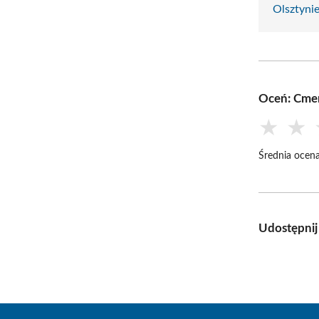
Olsztyni
Oceń: Cmen
★
★
Średnia ocena
Udostępnij