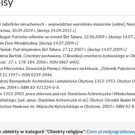
isy
tr zabytków nieruchomych – województwo warmińsko-mazurskie [online], Nar
ictwa, 30.09.2024 r. [dostęp 24.09.2015 r.]
zgal: Potrzeba milionów na remont Bet Tahara. 22.06.2009 r. [dostęp 14.07.
am Dom Mendelsohna. [dostęp 14.07.2009 r.]
Pantak: Pod sklepieniem Bet Tahara. 27.12.2007 r. [dostęp 14.07.2009 r.]
ena Bartnik. Cmentarz pochowany. O likwidacji cmentarza żydowskiego w Ols
sia”. 37, s. 178-184, 2006 r. ISSN 0867-6402.
ta Mierzyńska. Dewastacja Pamięci. Manewry na kirkucie. „Dziennik Pojezierza
19.11.1997 r. ISSN 0239-2046.
drzej Rzempołuch: Architektura i urbanistyka Olsztyna 1353-1953. Olsztyn: 
ynie, 2004 r. ISBN 83-921324-0-8.
yn 1353-2003. praca zbiorowa pod red. Stanisława Achremczyka i Władysław
ińskiego; [aut. oprac. Stanisław Achremczyk et al.]. Olsztyn: Ośrodek Badań 
zystwo Naukowe im. Wojciecha Kętrzyńskiego w Olsztynie, 2003 r. ISBN 83-
 obiekty w kategorii "Obiekty religijne":
Dom przedpogrzebow