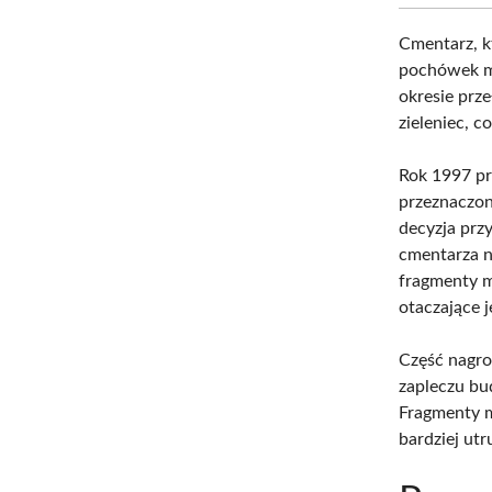
Cmentarz, k
pochówek mi
okresie prze
zieleniec, 
Rok 1997 prz
przeznaczo
decyzja przy
cmentarza n
fragmenty m
otaczające 
Część nagro
zapleczu b
Fragmenty m
bardziej ut