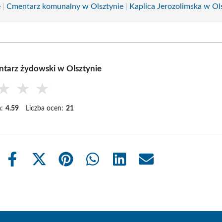
e
|
Cmentarz komunalny w Olsztynie
|
Kaplica Jerozolimska w Ol
tarz żydowski w Olsztynie
★
★
★
:
4.59
Liczba ocen:
21
Share
Share
Share
Share
Share
Share
on
on
on
on
on
on
Facebook
X
Pinterest
WhatsApp
LinkedIn
Email
(Twitter)