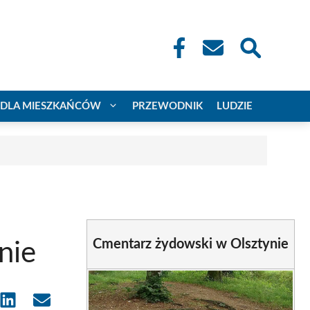
DLA MIESZKAŃCÓW
PRZEWODNIK
LUDZIE
Cmentarz żydowski w Olsztynie
nie
e
Share
Share