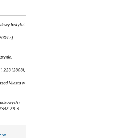
odowy Instytut
2009 r.]
ztynie.
”. 223 (2808),
Urząd Miasta w
a
Naukowych i
87643-38-6.
y w