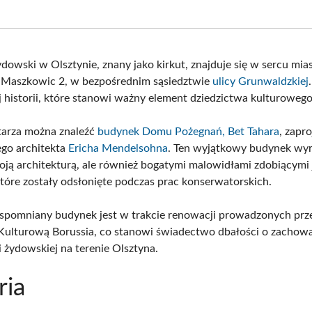
on
on
on
on
Facebook
X
Pinterest
What
(Twitter)
owski w Olsztynie, znany jako kirkut, znajduje się w sercu miast
 Maszkowic 2, w bezpośrednim sąsiedztwie
ulicy Grunwaldzkiej
j historii, które stanowi ważny element dziedzictwa kulturowego
arza można znaleźć
budynek Domu Pożegnań, Bet Tahara
, zapr
ego architekta
Ericha Mendelsohna
. Ten wyjątkowy budynek wyr
woją architekturą, ale również bogatymi malowidłami zdobiącymi
 które zostały odsłonięte podczas prac konserwatorskich.
spomniany budynek jest w trakcie renowacji prowadzonych prz
ulturową Borussia, co stanowi świadectwo dbałości o zachowa
i żydowskiej na terenie Olsztyna.
ria