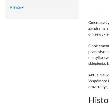
Przypisy
Cmentarz żyd
Zyndrama z
o niezwykłe
Obok cment
przez słynn
nie tylko s
sklepienia,
Aktualnie w
Wspólnotę K
oraz tradycj
Histo