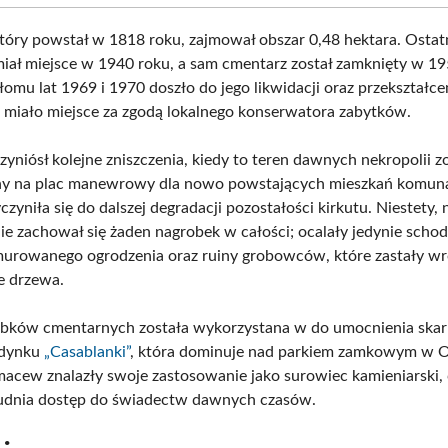
tóry powstał w 1818 roku, zajmował obszar 0,48 hektara. Ostat
ał miejsce w 1940 roku, a sam cmentarz został zamknięty w 1
łomu lat 1969 i 1970 doszło do jego likwidacji oraz przekształc
co miało miejsce za zgodą lokalnego konserwatora zabytków.
yniósł kolejne zniszczenia, kiedy to teren dawnych nekropolii z
ny na plac manewrowy dla nowo powstających mieszkań komuna
czyniła się do dalszej degradacji pozostałości kirkutu. Niestety, 
ie zachował się żaden nagrobek w całości; ocalały jedynie schod
urowanego ogrodzenia oraz ruiny grobowców, które zastały wr
je drzewa.
bków cmentarnych została wykorzystana w do umocnienia skar
udynku
„Casablanki”
, która dominuje nad parkiem zamkowym w Ol
acew znalazły swoje zastosowanie jako surowiec kamieniarski, 
rudnia dostęp do świadectw dawnych czasów.