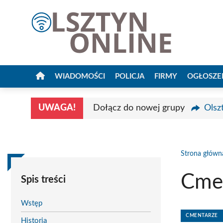
Przejdź
do
treści
WIADOMOŚCI
POLICJA
FIRMY
OGŁOSZE
UWAGA!
Dołącz do nowej grupy
Olsz
Strona główn
Cmen
Spis treści
Wstęp
CMENTARZE
Historia