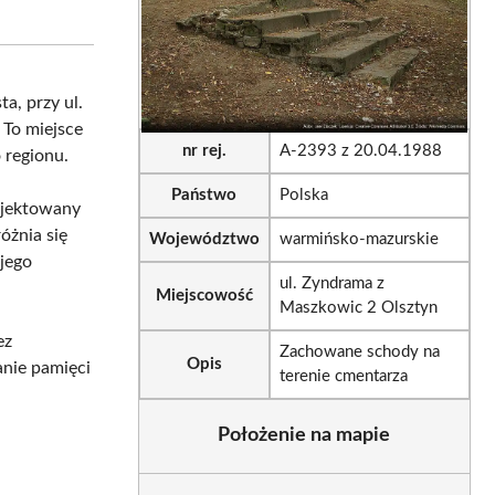
on
on
sApp
LinkedIn
Email
a, przy ul.
. To miejsce
nr rej.
A-2393 z 20.04.1988
 regionu.
Państwo
Polska
ojektowany
óżnia się
Województwo
warmińsko-mazurskie
 jego
ul. Zyndrama z
Miejscowość
Maszkowic 2 Olsztyn
ez
Zachowane schody na
Opis
nie pamięci
terenie cmentarza
Położenie na mapie