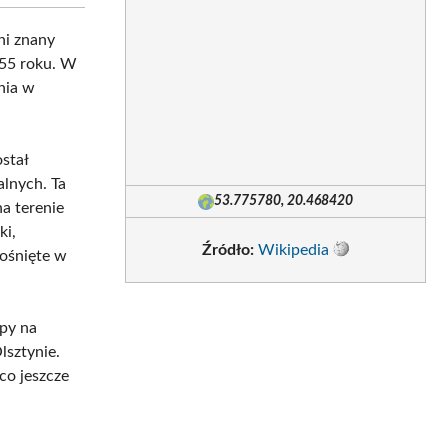
ni znany
955 roku. W
enia w
ostał
lnych. Ta
53.775780, 20.468420
na terenie
ki,
Źródło:
Wikipedia
ośnięte w
py na
sztynie.
co jeszcze