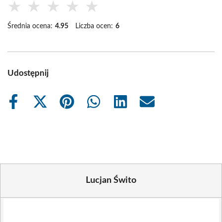
★
★
★
★
★
Średnia ocena:
4.95
Liczba ocen:
6
Udostępnij
Share
Share
Share
Share
Share
Share
on
on
on
on
on
on
Facebook
X
Pinterest
WhatsApp
LinkedIn
Email
(Twitter)
Lucjan Świto