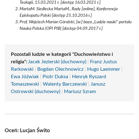
Teologii, 15.03.2021 r. [dostęp 16.03.2021 r.]
MartaM. Siedlecka MartaM., Rady [online], Konferencja
Episkopatu Polski [dostęp 25.10.2016 r.]
Prof. Wojciech Marian Góralski, [w:] baza „Ludzie nauki” portalu
Nauka Polska (OPI PIB) [dostęp 04.09.2017 r.]
Pozostali ludzie w kategorii "Duchowieństwo i
religia":
Jacek Jezierski (duchowny)
|
Franz Justus
Rarkowski
|
Bogdan Olechnowicz
|
Hugo Laemmer
|
Ewa Jóźwiak
|
Piotr Duksa
|
Henryk Ryszard
Tomaszewski
|
Walenty Barczewski
|
Janusz
Ostrowski (duchowny)
|
Mariusz Szram
Oceń: Lucjan Świto