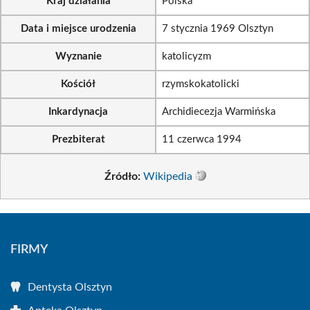
Kraj działania
Polska
Data i miejsce urodzenia
7 stycznia 1969 Olsztyn
Wyznanie
katolicyzm
Kościół
rzymskokatolicki
Inkardynacja
Archidiecezja Warmińska
Prezbiterat
11 czerwca 1994
Źródło:
Wikipedia
FIRMY
Dentysta Olsztyn