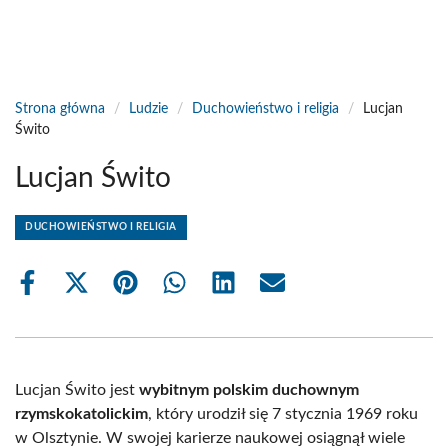
Strona główna
/
Ludzie
/
Duchowieństwo i religia
/
Lucjan
Świto
Lucjan Świto
DUCHOWIEŃSTWO I RELIGIA
Share
Share
Share
Share
Share
Share
on
on
on
on
on
on
Facebook
X
Pinterest
WhatsApp
LinkedIn
Email
(Twitter)
Lucjan Świto jest
wybitnym polskim duchownym
rzymskokatolickim
, który urodził się 7 stycznia 1969 roku
w Olsztynie. W swojej karierze naukowej osiągnął wiele