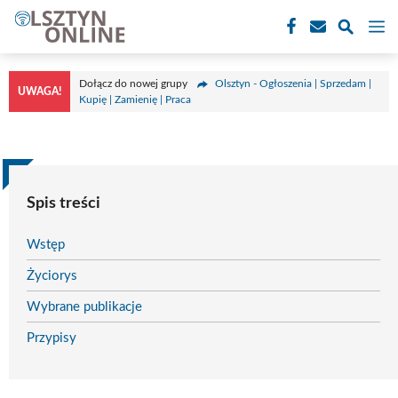
Przejdź
M
do
treści
Dołącz do nowej grupy
Olsztyn - Ogłoszenia | Sprzedam |
UWAGA!
Kupię | Zamienię | Praca
Spis treści
Wstęp
Życiorys
Wybrane publikacje
Przypisy