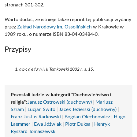
stronach 301-302.
Warto dodać, że istnieje także reprint tej publikacji wydany
przez
Zakład Narodowy im. Ossolińskich
w Krakowie w
1989 roku, o numerze ISBN 83-04-03484-0.
Przypisy
a b c d e f g h i j k Tomkowski 2002 r., s. 15.
Pozostali ludzie w kategorii "Duchowieństwo i
religia":
Janusz Ostrowski (duchowny)
|
Mariusz
Szram
|
Lucjan Świto
|
Jacek Jezierski (duchowny)
|
Franz Justus Rarkowski
|
Bogdan Olechnowicz
|
Hugo
Laemmer
|
Ewa Jóźwiak
|
Piotr Duksa
|
Henryk
Ryszard Tomaszewski