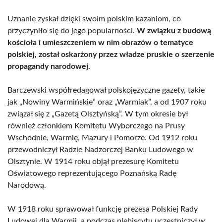
Uznanie zyskał dzięki swoim polskim kazaniom, co
przyczyniło się do jego popularności.
W związku z budową
kościoła i umieszczeniem w nim obrazów o tematyce
polskiej, został oskarżony przez władze pruskie o szerzenie
propagandy narodowej.
Barczewski współredagował polskojęzyczne gazety, takie
jak „Nowiny Warmińskie” oraz „Warmiak”, a od 1907 roku
związał się z „Gazetą Olsztyńską”. W tym okresie był
również członkiem Komitetu Wyborczego na Prusy
Wschodnie, Warmię, Mazury i Pomorze. Od 1912 roku
przewodniczył Radzie Nadzorczej Banku Ludowego w
Olsztynie. W 1914 roku objął prezesurę Komitetu
Oświatowego reprezentującego Poznańską Radę
Narodową.
W 1918 roku sprawował funkcję prezesa Polskiej Rady
Ludowej dla Warmii, a podczas plebiscytu uczestniczył w