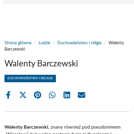
Strona główna
/
Ludzie
/
Duchowieństwo i religia
/
Walenty
Barczewski
Walenty Barczewski
DUCHOWIEŃSTWO I RELIGIA
Share
Share
Share
Share
Share
Share
on
on
on
on
on
on
Facebook
X
Pinterest
WhatsApp
LinkedIn
Email
(Twitter)
Walenty Barczewski
, znany również pod pseudonimem