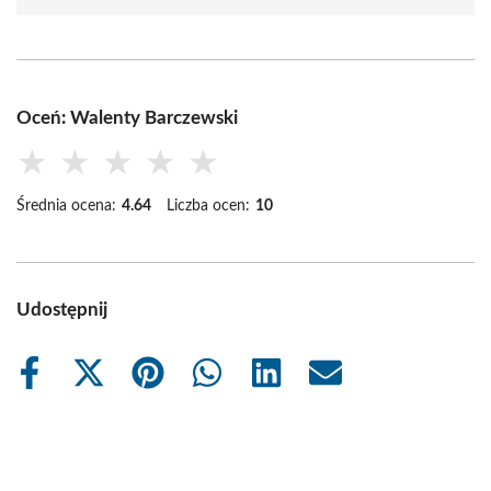
Oceń: Walenty Barczewski
★
★
★
★
★
Średnia ocena:
4.64
Liczba ocen:
10
Udostępnij
Share
Share
Share
Share
Share
Share
on
on
on
on
on
on
Facebook
X
Pinterest
WhatsApp
LinkedIn
Email
(Twitter)