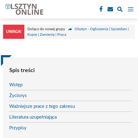
Przejdź
M
do
treści
Dołącz do nowej grupy
Olsztyn - Ogłoszenia | Sprzedam |
UWAGA!
Kupię | Zamienię | Praca
Spis treści
Wstęp
Życiorys
Ważniejsze prace z tego zakresu
Literatura uzupełniająca
Przypisy