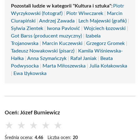
Pozostali ludzie w kategorii "Kultura i sztuka":
Piotr
Wyrzykowski (fotograf)
|
Piotr Wiwczarek
|
Marcin
Ciurapiński
|
Andrzej Zawada
|
Lech Majewski (grafik)
|
Sylwia Zientek
|
Iwona Pavlović
|
Wojciech Łozowski
|
Got Barss (producent muzyczny)
|
Izabela
Trojanowska
|
Marcin Kuczewski
|
Grzegorz Gromek
|
Tadeusz Nowakowski (pisarz)
|
Kamila Wiśniewska-
Hałka
|
Anna Szymańczyk
|
Rafał Janiak
|
Beata
Podwysocka
|
Marta Miłoszewska
|
Julia Kołakowska
|
Ewa Iżykowska
Oceń: Józef Burniewicz
★
★
★
★
★
Średnia ocena:
4.46
Liczba ocen:
20