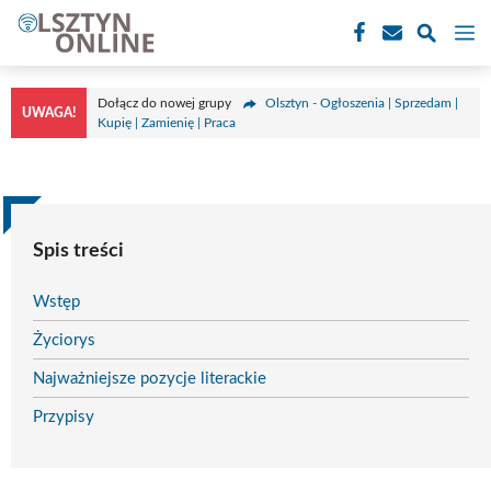
Przejdź
M
do
treści
Dołącz do nowej grupy
Olsztyn - Ogłoszenia | Sprzedam |
UWAGA!
Kupię | Zamienię | Praca
Spis treści
Wstęp
Życiorys
Najważniejsze pozycje literackie
Przypisy