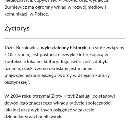
medioznawca, copywriter, PR-owiec oraz wydawca,
Burniewicz ma ogromny wkład w rozwój mediów i
komunikacji w Polsce.
Życiorys
Józef Burniewicz,
wykształcony historyk
, na stałe związany
z Olsztynem, jest postacią niezwykle interesującą w
kontekście lokalnej kultury. Jego twórczość zdobyła
uznanie, dzięki czemu określany jest mianem
„najwszechstronniejszego twórcy w dziejach kultury
olsztyńskiej”.
W
2004 roku
otrzymał Złoty Krzyż Zasługi, co stanowi
dowód jego znaczącego wkładu w życie społeczności
lokalnej oraz wybitnych osiągnięć w zakresie
dziennikarstwa i publicystyki.