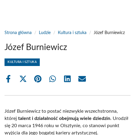
Strona główna
/
Ludzie
/
Kultura i sztuka
/
Józef Burniewicz
Józef Burniewicz
KULTURA I SZTUKA
Share
Share
Share
Share
Share
Share
on
on
on
on
on
on
Facebook
X
Pinterest
WhatsApp
LinkedIn
Email
(Twitter)
Józef Burniewicz to postać niezwykle wszechstronna,
której
talent i działalność obejmują wiele dziedzin
. Urodził
się 20 marca 1946 roku w Olsztynie, co stanowi punkt
wyjścia dla jego bogatej kariery artystycznej.